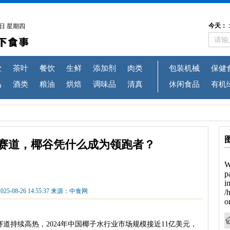
6日 星期四
业
茶叶
餐饮
生鲜
添加剂
肉类
包装机械
保健
品
酒类
粮油
烘焙
调味品
清真
休闲食品
有机
水赛道，椰谷凭什么成为领跑者？
25-08-26 14:55:37 来源：中食网
持续高热，2024年中国椰子水行业市场规模接近11亿美元，