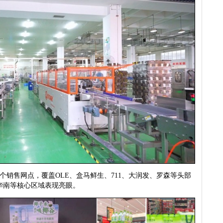
销售网点，覆盖OLE、盒马鲜生、711、大润发、罗森等头部
华南等核心区域表现亮眼。