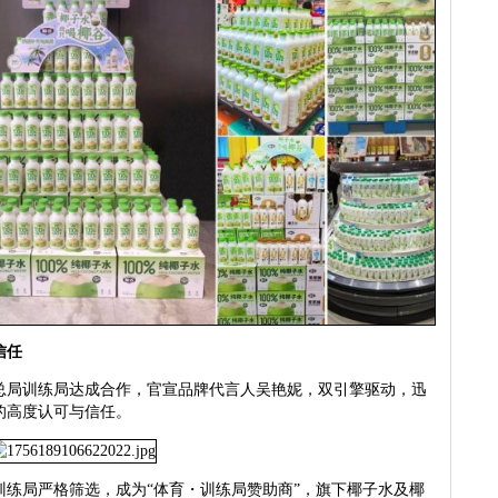
信任
局训练局达成合作，官宣品牌代言人吴艳妮，双引擎驱动，迅
的高度认可与信任。
局严格筛选，成为“体育・训练局赞助商”，旗下椰子水及椰