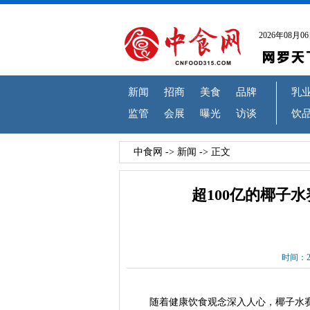
2026年08月0
新闻
招商
美食
品牌
乳
监管
会展
曝光
访谈
饮
中食网
->
新闻
-> 正文
超100亿的椰子
时间：20
随着健康饮食观念深入人心，椰子水赛道