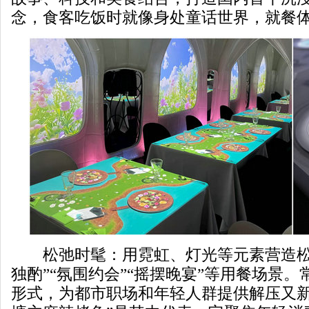
念，食客吃饭时就像身处童话世界，就餐
松弛时髦：用霓虹、灯光等元素营造松
独酌”“氛围约会”“摇摆晚宴”等用餐场景。常以
形式，为都市职场和年轻人群提供解压又新