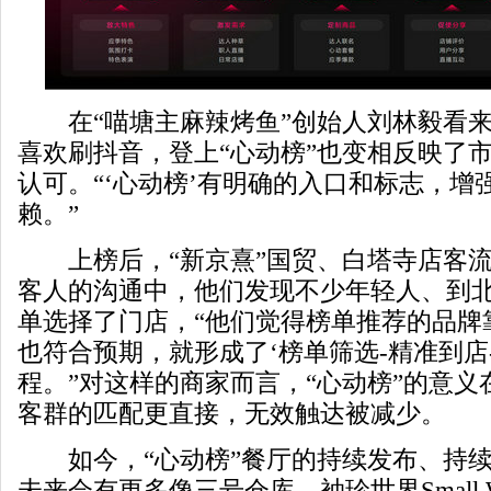
在“喵塘主麻辣烤鱼”创始人刘林毅看来
喜欢刷抖音，登上“心动榜”也变相反映了
认可。“‘心动榜’有明确的入口和标志，增
赖。”
上榜后，“新京熹”国贸、白塔寺店客流增长
客人的沟通中，他们发现不少年轻人、到
单选择了门店，“他们觉得榜单推荐的品牌
也符合预期，就形成了‘榜单筛选-精准到店
程。”对这样的商家而言，“心动榜”的意
客群的匹配更直接，无效触达被减少。
如今，“心动榜”餐厅的持续发布、持续
未来会有更多像三号仓库、袖珍世界Small W