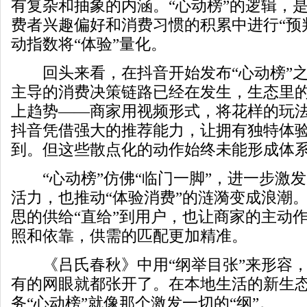
有复杂和抽象的内涵。“心动榜”的逻辑，
费者兴趣偏好和消费习惯的积累中进行“预
动指数将“体验”量化。
回头来看，在抖音开始发布“心动榜”之
主导的消费决策链路已经在发生，生态里
上趋势——商家用视频形式，将花样的玩法
抖音凭借强大的推荐能力，让拥有独特体
到。但这些散点化的动作始终未能形成体
“心动榜”仿佛“临门一脚”，进一步激
活力，也推动“体验消费”的涟漪变成浪潮
思的供给“直给”到用户，也让商家的主动
照和依靠，供需的匹配更加精准。
《吕氏春秋》中用“纲举目张”来形容，
有的网眼就都张开了。在本地生活的新生
务“心动榜”就像那个激发一切的“纲”。