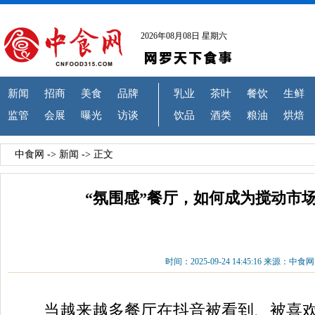
2026年08月08日 星期六
新闻
招商
美食
品牌
乳业
茶叶
餐饮
生鲜
监管
会展
曝光
访谈
饮品
酒类
粮油
烘焙
中食网
->
新闻
-> 正文
“氛围感”餐厅，如何成为搅动市
时间：2025-09-24 14:45:16 来源：中食网
当越来越多餐厅在抖音被看到、被喜欢