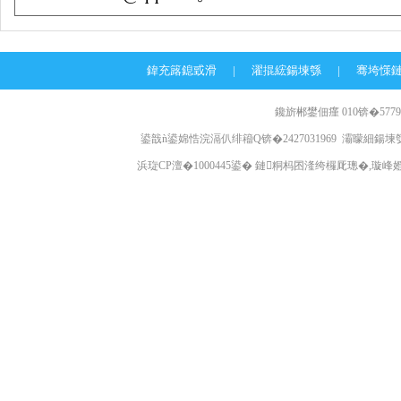
鍏充簬鎴戜滑
|
濯掍綋鍚堜綔
|
骞垮憡
鑱旂郴鐢佃瘽 010锛�57796
鍙戠ǹ鍙婂悎浣滆仈绯籕Q锛�2427031969 灞曚細鍚堜綔
浜琁CP澶�1000445鍙� 鏈粡杩囨湰绔欏厑璁�,