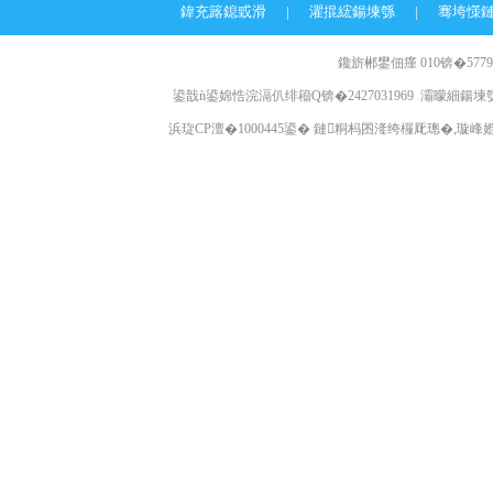
鍏充簬鎴戜滑
|
濯掍綋鍚堜綔
|
骞垮憡
鑱旂郴鐢佃瘽 010锛�57796
鍙戠ǹ鍙婂悎浣滆仈绯籕Q锛�2427031969 灞曚細鍚堜綔
浜琁CP澶�1000445鍙� 鏈粡杩囨湰绔欏厑璁�,