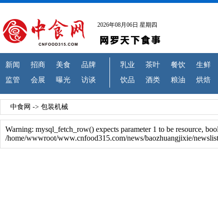
2026年08月06日 星期四
新闻
招商
美食
品牌
乳业
茶叶
餐饮
生鲜
监管
会展
曝光
访谈
饮品
酒类
粮油
烘焙
中食网
->
包装机械
Warning: mysql_fetch_row() expects parameter 1 to be resource, boo
/home/wwwroot/www.cnfood315.com/news/baozhuangjixie/newslist.