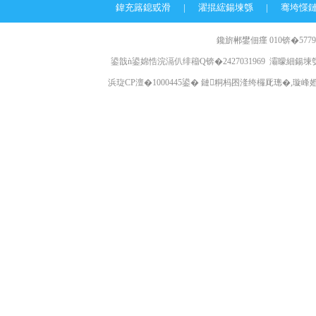
鍏充簬鎴戜滑
|
濯掍綋鍚堜綔
|
骞垮憡
鑱旂郴鐢佃瘽 010锛�57796
鍙戠ǹ鍙婂悎浣滆仈绯籕Q锛�2427031969 灞曚細鍚堜綔
浜琁CP澶�1000445鍙� 鏈粡杩囨湰绔欏厑璁�,