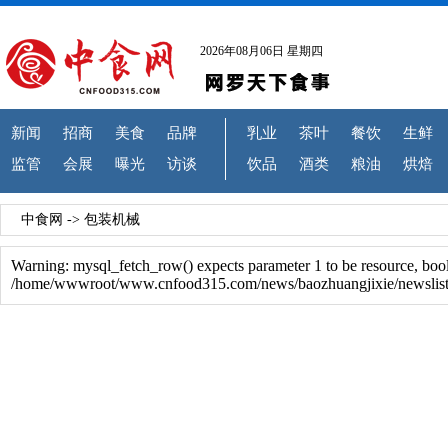
2026年08月06日 星期四
新闻
招商
美食
品牌
乳业
茶叶
餐饮
生鲜
监管
会展
曝光
访谈
饮品
酒类
粮油
烘焙
中食网
->
包装机械
Warning: mysql_fetch_row() expects parameter 1 to be resource, boo
/home/wwwroot/www.cnfood315.com/news/baozhuangjixie/newslist.