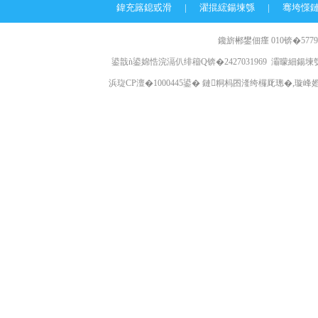
鍏充簬鎴戜滑
|
濯掍綋鍚堜綔
|
骞垮憡
鑱旂郴鐢佃瘽 010锛�57796
鍙戠ǹ鍙婂悎浣滆仈绯籕Q锛�2427031969 灞曚細鍚堜綔
浜琁CP澶�1000445鍙� 鏈粡杩囨湰绔欏厑璁�,