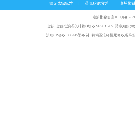
鍏充簬鎴戜滑
|
濯掍綋鍚堜綔
|
骞垮憡
鑱旂郴鐢佃瘽 010锛�57796
鍙戠ǹ鍙婂悎浣滆仈绯籕Q锛�2427031969 灞曚細鍚堜綔
浜琁CP澶�1000445鍙� 鏈粡杩囨湰绔欏厑璁�,