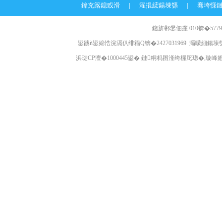
鍏充簬鎴戜滑
|
濯掍綋鍚堜綔
|
骞垮憡
鑱旂郴鐢佃瘽 010锛�57796
鍙戠ǹ鍙婂悎浣滆仈绯籕Q锛�2427031969 灞曚細鍚堜綔
浜琁CP澶�1000445鍙� 鏈粡杩囨湰绔欏厑璁�,