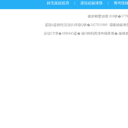
鍏充簬鎴戜滑
|
濯掍綋鍚堜綔
|
骞垮憡
鑱旂郴鐢佃瘽 010锛�57796
鍙戠ǹ鍙婂悎浣滆仈绯籕Q锛�2427031969 灞曚細鍚堜綔
浜琁CP澶�1000445鍙� 鏈粡杩囨湰绔欏厑璁�,