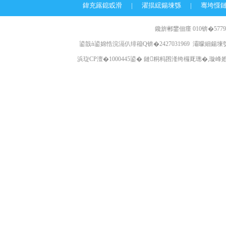
鍏充簬鎴戜滑
|
濯掍綋鍚堜綔
|
骞垮憡
鑱旂郴鐢佃瘽 010锛�57796
鍙戠ǹ鍙婂悎浣滆仈绯籕Q锛�2427031969 灞曚細鍚堜綔
浜琁CP澶�1000445鍙� 鏈粡杩囨湰绔欏厑璁�,