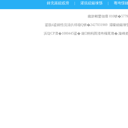
鍏充簬鎴戜滑
|
濯掍綋鍚堜綔
|
骞垮憡
鑱旂郴鐢佃瘽 010锛�57796
鍙戠ǹ鍙婂悎浣滆仈绯籕Q锛�2427031969 灞曚細鍚堜綔
浜琁CP澶�1000445鍙� 鏈粡杩囨湰绔欏厑璁�,