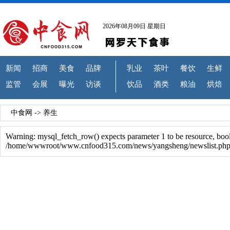
2026年08月09日 星期日
新闻
招商
美食
品牌
乳业
茶叶
餐饮
生鲜
监管
会展
曝光
访谈
饮品
酒类
粮油
烘焙
中食网
->
养生
Warning: mysql_fetch_row() expects parameter 1 to be resource, boo
/home/wwwroot/www.cnfood315.com/news/yangsheng/newslist.php 