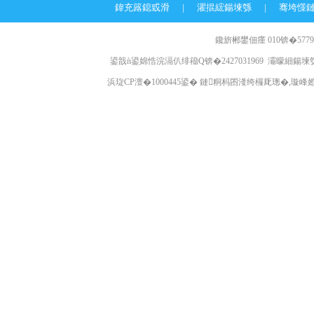
鍏充簬鎴戜滑
|
濯掍綋鍚堜綔
|
骞垮憡
鑱旂郴鐢佃瘽 010锛�57796
鍙戠ǹ鍙婂悎浣滆仈绯籕Q锛�2427031969 灞曚細鍚堜綔
浜琁CP澶�1000445鍙� 鏈粡杩囨湰绔欏厑璁�,