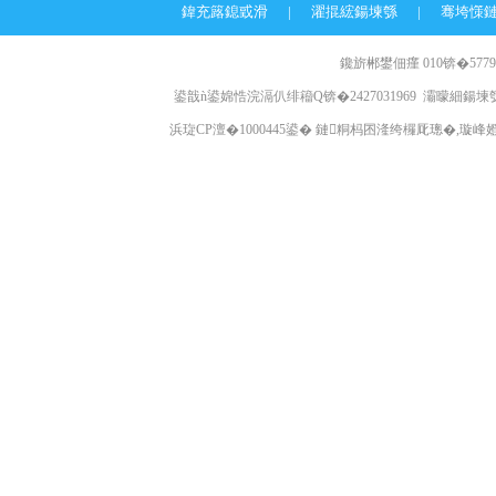
鍏充簬鎴戜滑
|
濯掍綋鍚堜綔
|
骞垮憡
鑱旂郴鐢佃瘽 010锛�57796
鍙戠ǹ鍙婂悎浣滆仈绯籕Q锛�2427031969 灞曚細鍚堜綔
浜琁CP澶�1000445鍙� 鏈粡杩囨湰绔欏厑璁�,