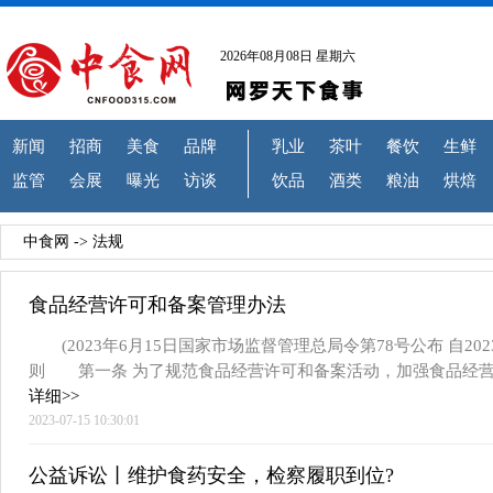
2026年08月08日 星期六
新闻
招商
美食
品牌
乳业
茶叶
餐饮
生鲜
监管
会展
曝光
访谈
饮品
酒类
粮油
烘焙
中食网
->
法规
食品经营许可和备案管理办法
(2023年6月15日国家市场监督管理总局令第78号公布 自20
则 第一条 为了规范食品经营许可和备案活动，加强食品经
详细>>
2023-07-15 10:30:01
公益诉讼丨维护食药安全，检察履职到位?