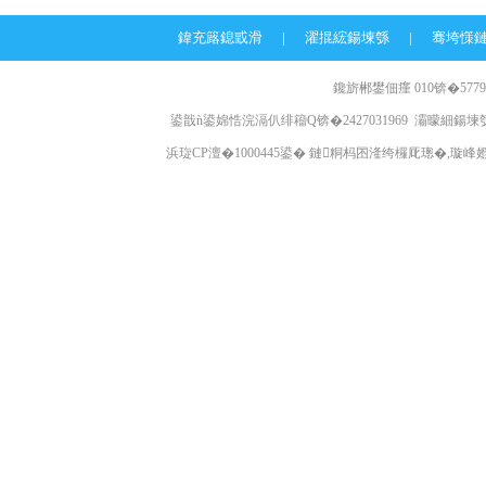
鍏充簬鎴戜滑
|
濯掍綋鍚堜綔
|
骞垮憡
鑱旂郴鐢佃瘽 010锛�57796
鍙戠ǹ鍙婂悎浣滆仈绯籕Q锛�2427031969 灞曚細鍚堜綔
浜琁CP澶�1000445鍙� 鏈粡杩囨湰绔欏厑璁�,